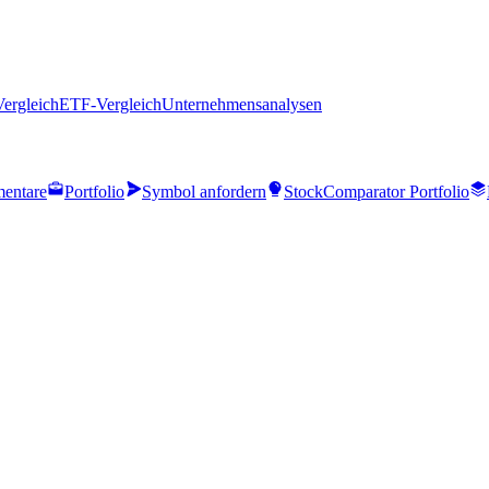
Vergleich
ETF-Vergleich
Unternehmensanalysen
entare
Portfolio
Symbol anfordern
StockComparator Portfolio