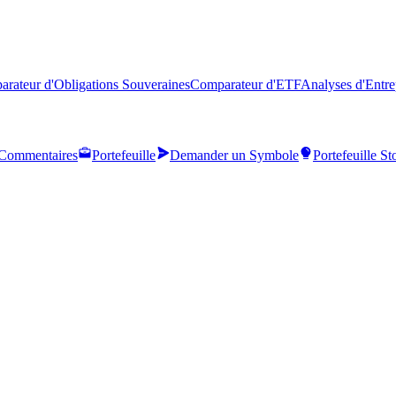
rateur d'Obligations Souveraines
Comparateur d'ETF
Analyses d'Entre
Commentaires
Portefeuille
Demander un Symbole
Portefeuille S