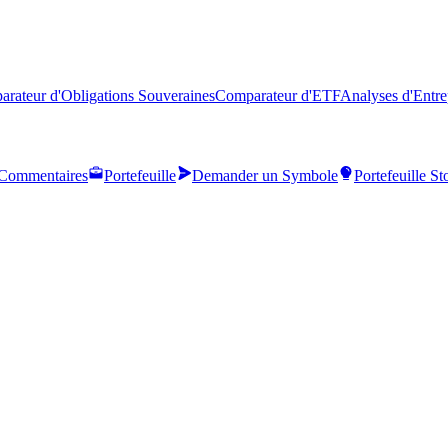
rateur d'Obligations Souveraines
Comparateur d'ETF
Analyses d'Entre
Commentaires
Portefeuille
Demander un Symbole
Portefeuille S