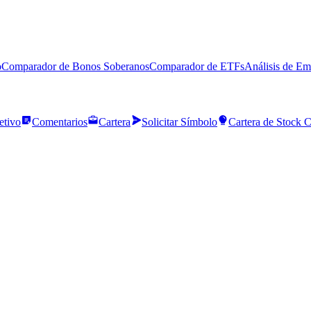
o
Comparador de Bonos Soberanos
Comparador de ETFs
Análisis de Em
etivo
Comentarios
Cartera
Solicitar Símbolo
Cartera de Stock 