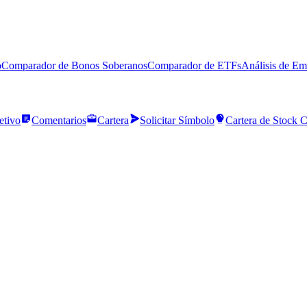
o
Comparador de Bonos Soberanos
Comparador de ETFs
Análisis de Em
etivo
Comentarios
Cartera
Solicitar Símbolo
Cartera de Stock 