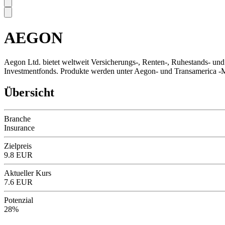
AEGON
SC
Aegon Ltd. bietet weltweit Versicherungs-, Renten-, Ruhestands- un
Investmentfonds. Produkte werden unter Aegon- und Transamerica -M
Übersicht
Branche
Insurance
Zielpreis
9.8 EUR
Aktueller Kurs
7.6 EUR
Potenzial
28%