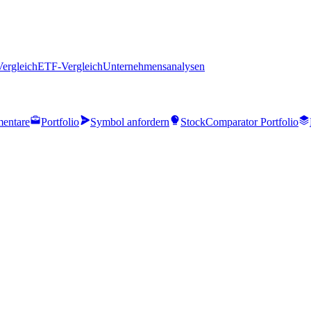
Vergleich
ETF-Vergleich
Unternehmensanalysen
entare
Portfolio
Symbol anfordern
StockComparator Portfolio