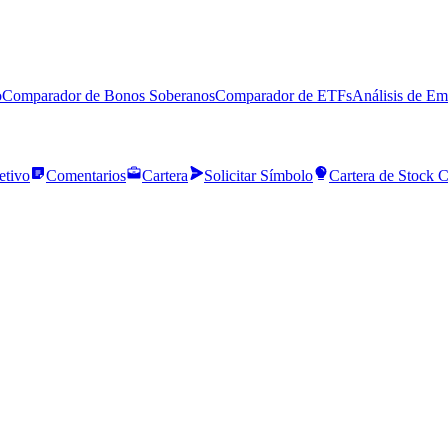
o
Comparador de Bonos Soberanos
Comparador de ETFs
Análisis de Em
etivo
Comentarios
Cartera
Solicitar Símbolo
Cartera de Stock 