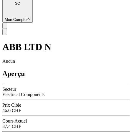
SC
Mon Compte
ABB LTD N
SC
Aucun
Aperçu
Secteur
Electrical Components
Prix Cible
46.6 CHF
Cours Actuel
87.4 CHF